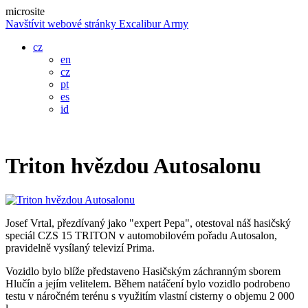
microsite
Navštívit webové stránky Excalibur Army
cz
en
cz
pt
es
id
Triton hvězdou Autosalonu
Josef Vrtal, přezdívaný jako "expert Pepa", otestoval náš hasičský
speciál CZS 15 TRITON v automobilovém pořadu Autosalon,
pravidelně vysílaný televizí Prima.
Vozidlo bylo blíže představeno Hasičským záchranným sborem
Hlučín a jejím velitelem. Během natáčení bylo vozidlo podrobeno
testu v náročném terénu s využitím vlastní cisterny o objemu 2 000